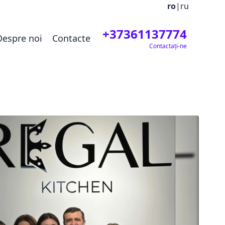
ro
|
ru
+37361137774
Despre noi
Contacte
Contactați-ne